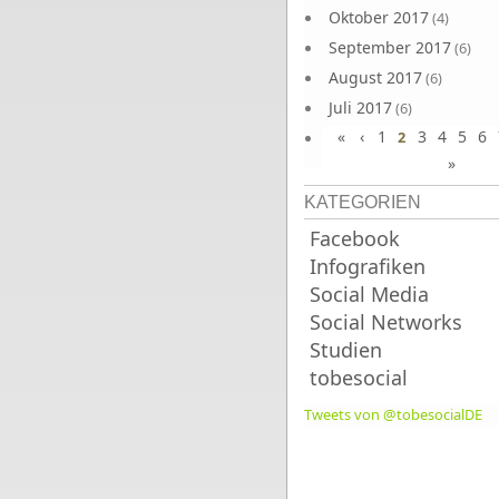
Oktober 2017
(4)
September 2017
(6)
August 2017
(6)
Juli 2017
(6)
«
‹
1
3
4
5
6
Juni 2017
2
(6)
»
KATEGORIEN
Facebook
Infografiken
Social Media
Social Networks
Studien
tobesocial
Tweets von @tobesocialDE