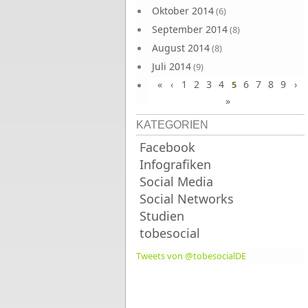
Oktober 2014
(6)
September 2014
(8)
August 2014
(8)
Juli 2014
(9)
«
‹
1
2
3
4
6
7
8
9
›
Juni 2014
5
(8)
»
KATEGORIEN
Facebook
Infografiken
Social Media
Social Networks
Studien
tobesocial
Tweets von @tobesocialDE