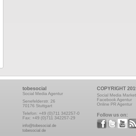
tobesocial
COPYRIGHT 201
Social Media Agentur
Social Media Market
Facebook Agentur
Senefelderstr. 26
Online PR Agentur
70176 Stuttgart
Telefon: +49 (0)711 342257-0
Follow us on:
Fax: +49 (0)711 342257-29
info@tobesocial.de
tobesocial.de