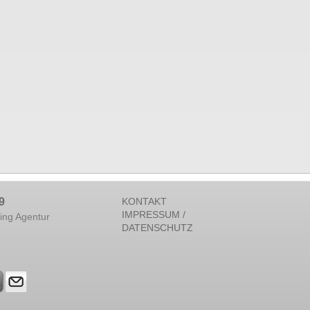
9
KONTAKT
IMPRESSUM /
ing Agentur
DATENSCHUTZ