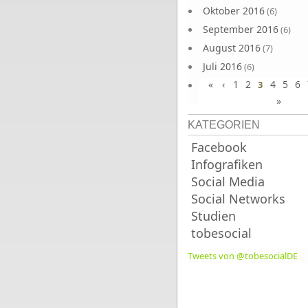
Oktober 2016
(6)
September 2016
(6)
August 2016
(7)
Juli 2016
(6)
«
‹
1
2
4
5
6
Juni 2016
3
(7)
»
KATEGORIEN
Facebook
Infografiken
Social Media
Social Networks
Studien
tobesocial
Tweets von @tobesocialDE