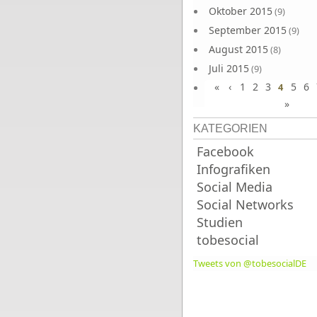
Oktober 2015
(9)
September 2015
(9)
August 2015
(8)
Juli 2015
(9)
«
‹
1
2
3
5
6
Juni 2015
4
(9)
»
KATEGORIEN
Facebook
Infografiken
Social Media
Social Networks
Studien
tobesocial
Tweets von @tobesocialDE