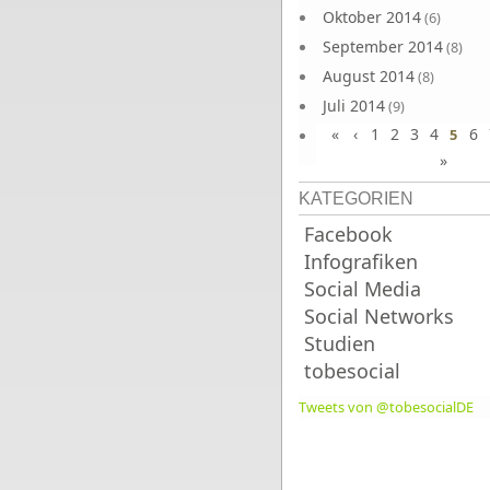
Oktober 2014
(6)
September 2014
(8)
August 2014
(8)
Juli 2014
(9)
«
‹
1
2
3
4
6
Juni 2014
5
(8)
»
KATEGORIEN
Facebook
Infografiken
Social Media
Social Networks
Studien
tobesocial
Tweets von @tobesocialDE