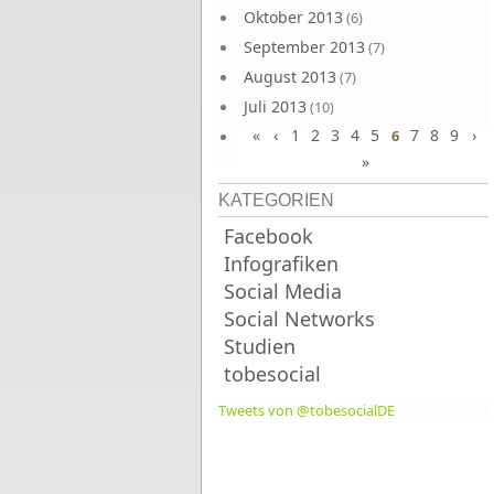
Oktober 2013
(6)
September 2013
(7)
August 2013
(7)
Juli 2013
(10)
«
‹
1
2
3
4
5
7
8
9
›
Juni 2013
6
(10)
»
KATEGORIEN
Facebook
Infografiken
Social Media
Social Networks
Studien
tobesocial
Tweets von @tobesocialDE