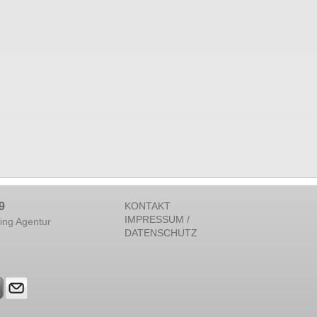
9
KONTAKT
IMPRESSUM /
ing Agentur
DATENSCHUTZ