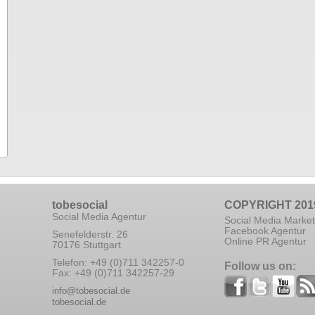
tobesocial
COPYRIGHT 201
Social Media Agentur
Social Media Market
Facebook Agentur
Senefelderstr. 26
Online PR Agentur
70176 Stuttgart
Telefon: +49 (0)711 342257-0
Follow us on:
Fax: +49 (0)711 342257-29
info@tobesocial.de
tobesocial.de