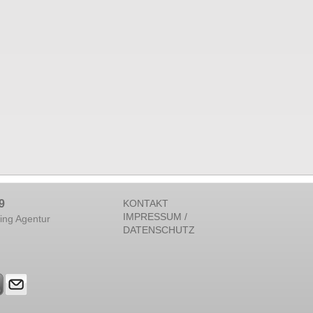
9
KONTAKT
IMPRESSUM /
ing Agentur
DATENSCHUTZ