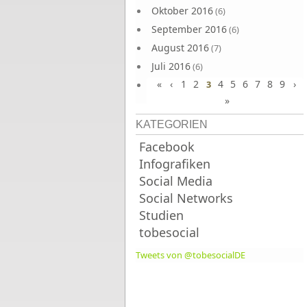
Oktober 2016
(6)
September 2016
(6)
August 2016
(7)
Juli 2016
(6)
«
‹
1
2
4
5
6
7
8
9
›
Juni 2016
3
(7)
»
KATEGORIEN
Facebook
Infografiken
Social Media
Social Networks
Studien
tobesocial
Tweets von @tobesocialDE