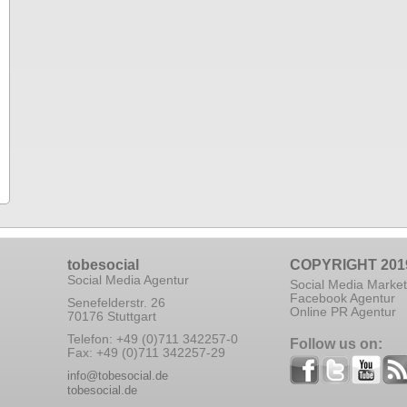
tobesocial
COPYRIGHT 201
Social Media Agentur
Social Media Market
Facebook Agentur
Senefelderstr. 26
Online PR Agentur
70176 Stuttgart
Telefon: +49 (0)711 342257-0
Follow us on:
Fax: +49 (0)711 342257-29
info@tobesocial.de
tobesocial.de