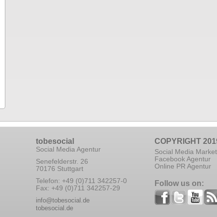
tobesocial
COPYRIGHT 201
Social Media Agentur
Social Media Market
Facebook Agentur
Senefelderstr. 26
Online PR Agentur
70176 Stuttgart
Telefon: +49 (0)711 342257-0
Follow us on:
Fax: +49 (0)711 342257-29
info@tobesocial.de
tobesocial.de