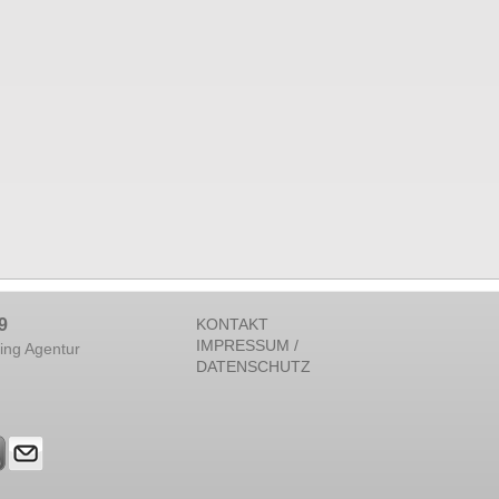
9
KONTAKT
IMPRESSUM /
ing Agentur
DATENSCHUTZ