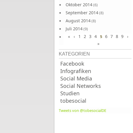
Oktober 2014
(6)
September 2014
(8)
August 2014
(8)
Juli 2014
(9)
«
‹
1
2
3
4
6
7
8
9
›
Juni 2014
5
(8)
»
KATEGORIEN
Facebook
Infografiken
Social Media
Social Networks
Studien
tobesocial
Tweets von @tobesocialDE