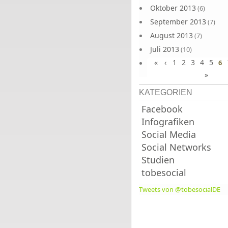
Oktober 2013
(6)
September 2013
(7)
August 2013
(7)
Juli 2013
(10)
«
‹
1
2
3
4
5
Juni 2013
6
(10)
»
KATEGORIEN
Facebook
Infografiken
Social Media
Social Networks
Studien
tobesocial
Tweets von @tobesocialDE