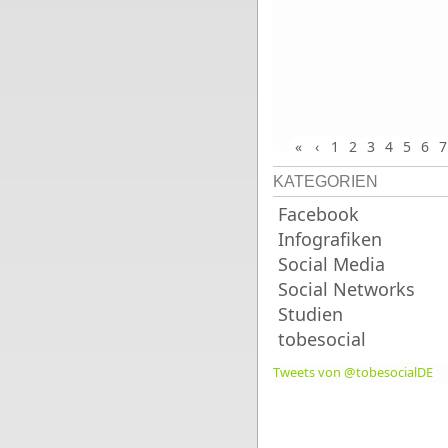
«
‹
1
2
3
4
5
6
7
KATEGORIEN
Facebook
Infografiken
Social Media
Social Networks
Studien
tobesocial
Tweets von @tobesocialDE