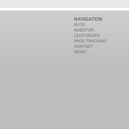
NAVIGATION
BLOG
AGENTUR
LEISTUNGEN
PAGE TRACKING
KONTAKT
MENÜ