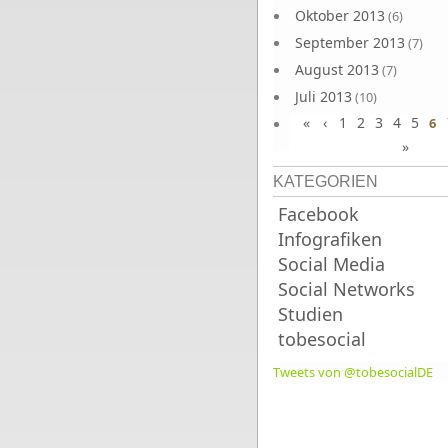
Oktober 2013
(6)
September 2013
(7)
August 2013
(7)
Juli 2013
(10)
«
‹
1
2
3
4
5
Juni 2013
6
(10)
»
KATEGORIEN
Facebook
Infografiken
Social Media
Social Networks
Studien
tobesocial
Tweets von @tobesocialDE