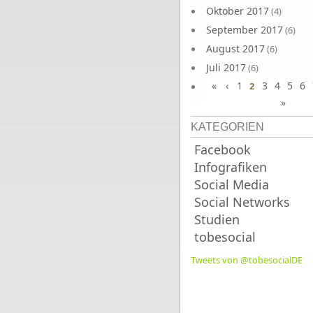
Oktober 2017
(4)
September 2017
(6)
August 2017
(6)
Juli 2017
(6)
«
‹
1
3
4
5
6
Juni 2017
2
(6)
»
KATEGORIEN
Facebook
Infografiken
Social Media
Social Networks
Studien
tobesocial
Tweets von @tobesocialDE