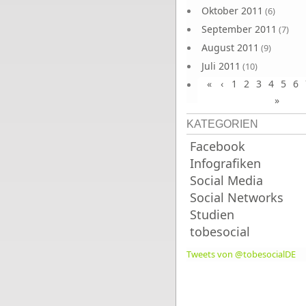
Oktober 2011
(6)
September 2011
(7)
August 2011
(9)
Juli 2011
(10)
«
‹
1
2
3
4
5
6
Juni 2011
(9)
»
KATEGORIEN
Facebook
Infografiken
Social Media
Social Networks
Studien
tobesocial
Tweets von @tobesocialDE