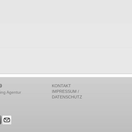
9
KONTAKT
IMPRESSUM /
ing Agentur
DATENSCHUTZ