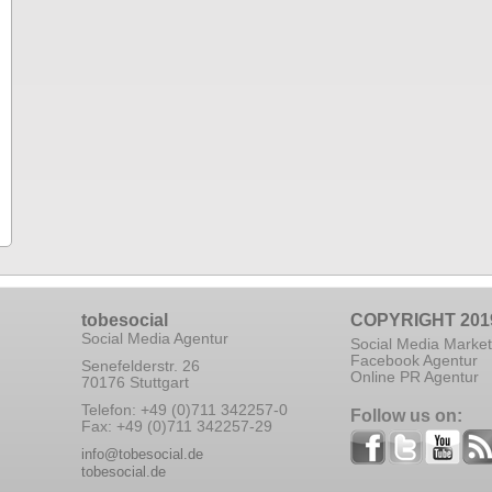
tobesocial
COPYRIGHT 201
Social Media Agentur
Social Media Market
Facebook Agentur
Senefelderstr. 26
Online PR Agentur
70176 Stuttgart
Telefon: +49 (0)711 342257-0
Follow us on:
Fax: +49 (0)711 342257-29
info@tobesocial.de
tobesocial.de