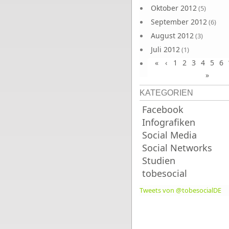
Oktober 2012
(5)
September 2012
(6)
August 2012
(3)
Juli 2012
(1)
«
‹
1
2
3
4
5
6
Juni 2012
(4)
»
KATEGORIEN
Facebook
Infografiken
Social Media
Social Networks
Studien
tobesocial
Tweets von @tobesocialDE