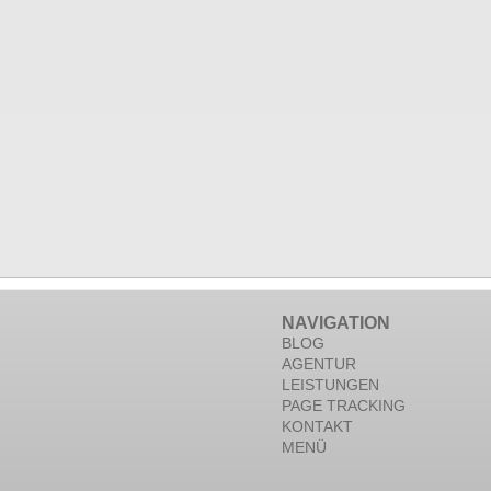
NAVIGATION
BLOG
AGENTUR
LEISTUNGEN
PAGE TRACKING
KONTAKT
MENÜ