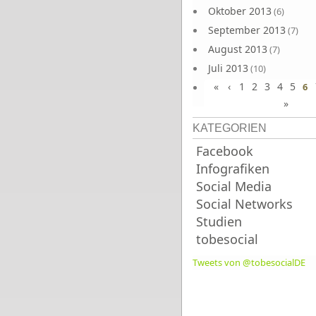
Oktober 2013
(6)
September 2013
(7)
August 2013
(7)
Juli 2013
(10)
«
‹
1
2
3
4
5
Juni 2013
6
(10)
»
KATEGORIEN
Facebook
Infografiken
Social Media
Social Networks
Studien
tobesocial
Tweets von @tobesocialDE