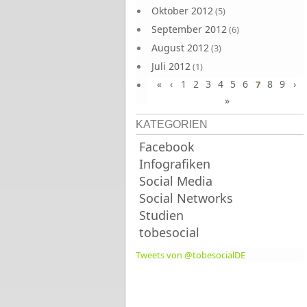
Oktober 2012
(5)
September 2012
(6)
August 2012
(3)
Juli 2012
(1)
«
‹
1
2
3
4
5
6
8
9
›
Juni 2012
7
(4)
»
KATEGORIEN
Facebook
Infografiken
Social Media
Social Networks
Studien
tobesocial
Tweets von @tobesocialDE