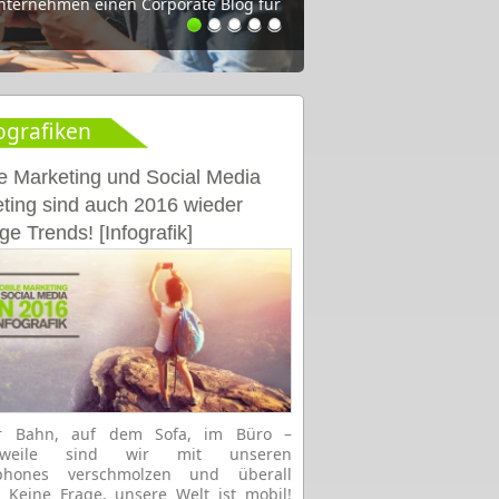
Unternehmen einen Corporate Blog für
n, Tipps und Studien für die
ografiken
e Marketing und Social Media
ting sind auch 2016 wieder
ge Trends! [Infografik]
r Bahn, auf dem Sofa, im Büro –
lerweile sind wir mit unseren
phones verschmolzen und überall
. Keine Frage, unsere Welt ist mobil!