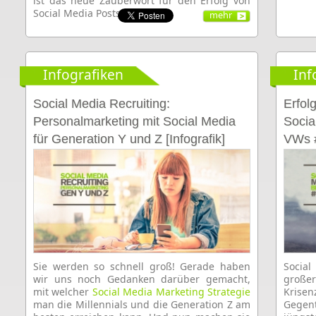
ist das neue Zauberwort für den Erfolg von
Social Media Posts.
mehr
Infografiken
Inf
Social Media Recruiting:
Erfol
Personalmarketing mit Social Media
Socia
für Generation Y und Z [Infografik]
VWs #
Sie werden so schnell groß! Gerade haben
Socia
wir uns noch Gedanken darüber gemacht,
großer
mit welcher
Social Media Marketing Strategie
Krise
man die Millennials und die Generation Z am
Gegent