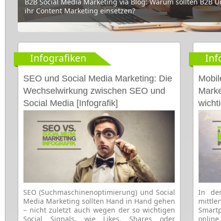
B2B Social Media Marketing via Blog: Warum sollten B2B 
Social Media Marketing für Pharmaunternehmen: Kampagne
ihr Content Marketing einsetzen?
Gesundheitsbranche
Infografiken
Inf
SEO und Social Media Marketing: Die
Mobil
Wechselwirkung zwischen SEO und
Marke
Social Media [Infografik]
wichti
SEO (Suchmaschinenoptimierung) und Social
In de
Media Marketing sollten Hand in Hand gehen
mitt
– nicht zuletzt auch wegen der so wichtigen
Smart
Social Signals, wie Likes, Shares oder
online