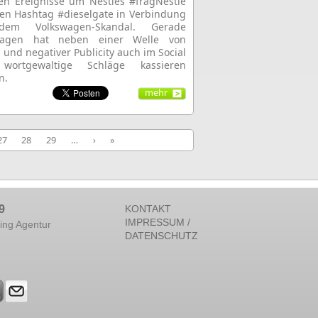
en Ereignisse um Nestlés #fragNestlé
en Hashtag #dieselgate in Verbindung
em Volkswagen-Skandal. Gerade
wagen hat neben einer Welle von
 und negativer Publicity auch im Social
ortgewaltige Schläge kassieren
n.
mehr
27
28
29
…
›
»
9
KONTAKT
IMPRESSUM /
ing Agentur
DATENSCHUTZ