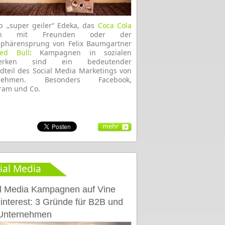
b „super geiler“ Edeka, das
Coca Cola
ken mit Freunden oder der
sphärensprung von Felix Baumgartner
ed Bull
: Kampagnen in sozialen
werken sind ein bedeutender
dteil des Social Media Marketings von
rnehmen. Besonders Facebook,
ram und Co.
mehr
ial Media
l Media Kampagnen auf Vine
interest: 3 Gründe für B2B und
Unternehmen