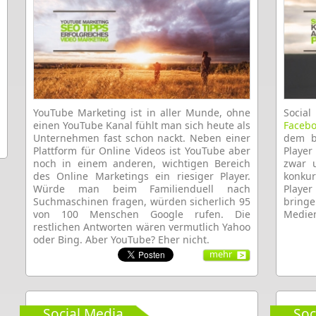
YouTube Marketing ist in aller Munde, ohne
Socia
einen YouTube Kanal fühlt man sich heute als
Faceb
Unternehmen fast schon nackt. Neben einer
dem b
Plattform für Online Videos ist YouTube aber
Player
noch in einem anderen, wichtigen Bereich
zwar u
des Online Marketings ein riesiger Player.
konku
Würde man beim Familienduell nach
Player
Suchmaschinen fragen, würden sicherlich 95
bring
von 100 Menschen Google rufen. Die
Medie
restlichen Antworten wären vermutlich Yahoo
oder Bing. Aber YouTube? Eher nicht.
mehr
Social Media
Soc