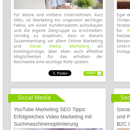
Für kleine und mittlere Unternehmen, kurz
Egal o
KMU, ist Marketing ein ungemein wichtiger
Trin
Faktor, um einen Kundenstamm aufzubauen
Strato
und die eigene Zielgruppe zu erschließen.
für
R
Unnötig zu erwähnen, dass in diesem
Netz
Zusammenhang vor allem Online Marketing
Bestan
und
Social Media Marketing
als
Unte
kostengünstige, aber eben auch effektive
Instag
Möglichkeiten für das erhöhen der
Reichweite eine wichtige Rolle spielen.
mehr
Social Media
Soc
YouTube Marketing SEO Tipps:
Socia
Erfolgreiches Video Marketing mit
und P
Suchmaschinenoptimierung
B2C 