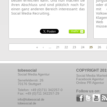
besten erreichen kann. Und nun machen sie
jüngst
ihren Abschluss und sind plötzlich noch für
oder d
einen ganz anderen Bereich interessant: das
mit d
Social Media Recruiting.
Volks
Klagen
Web w
müsse
mehr
«
‹
…
21
22
23
24
25
26
tobesocial
COPYRIGHT 201
Social Media Agentur
Social Media Market
Facebook Agentur
Senefelderstr. 26
Online PR Agentur
70176 Stuttgart
Telefon: +49 (0)711 342257-0
Follow us on:
Fax: +49 (0)711 342257-29
info@tobesocial.de
tobesocial.de