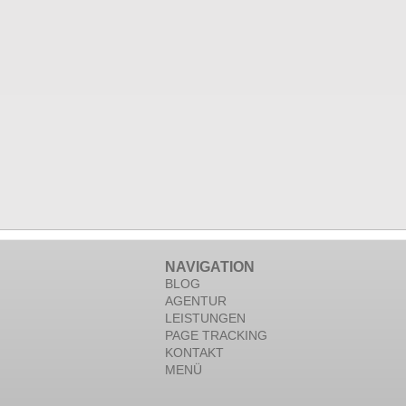
NAVIGATION
BLOG
AGENTUR
LEISTUNGEN
PAGE TRACKING
KONTAKT
MENÜ