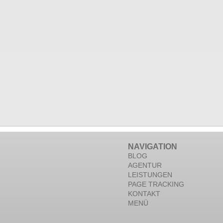
NAVIGATION
BLOG
AGENTUR
LEISTUNGEN
PAGE TRACKING
KONTAKT
MENÜ