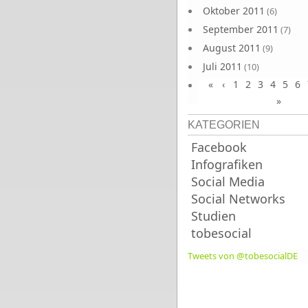
Oktober 2011
(6)
September 2011
(7)
August 2011
(9)
Juli 2011
(10)
«
‹
1
2
3
4
5
6
Juni 2011
(9)
»
KATEGORIEN
Facebook
Infografiken
Social Media
Social Networks
Studien
tobesocial
Tweets von @tobesocialDE