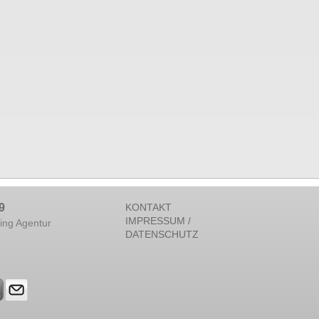
9
KONTAKT
IMPRESSUM /
ing Agentur
DATENSCHUTZ