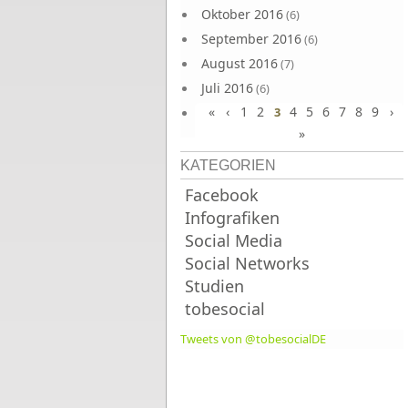
Oktober 2016
(6)
September 2016
(6)
August 2016
(7)
Juli 2016
(6)
«
‹
1
2
4
5
6
7
8
9
›
Juni 2016
3
(7)
»
KATEGORIEN
Facebook
Infografiken
Social Media
Social Networks
Studien
tobesocial
Tweets von @tobesocialDE