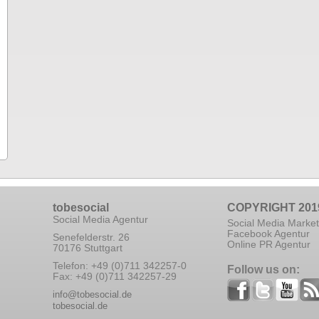
tobesocial
COPYRIGHT 201
Social Media Agentur
Social Media Market
Facebook Agentur
Senefelderstr. 26
Online PR Agentur
70176 Stuttgart
Telefon: +49 (0)711 342257-0
Follow us on:
Fax: +49 (0)711 342257-29
info@tobesocial.de
tobesocial.de