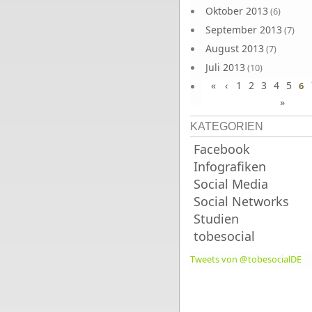
Oktober 2013
(6)
September 2013
(7)
August 2013
(7)
Juli 2013
(10)
«
‹
1
2
3
4
5
Juni 2013
6
(10)
»
KATEGORIEN
Facebook
Infografiken
Social Media
Social Networks
Studien
tobesocial
Tweets von @tobesocialDE