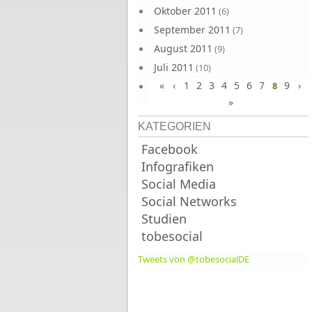
Oktober 2011
(6)
September 2011
(7)
August 2011
(9)
Juli 2011
(10)
«
‹
1
2
3
4
5
6
7
9
›
Juni 2011
8
(9)
»
KATEGORIEN
Facebook
Infografiken
Social Media
Social Networks
Studien
tobesocial
Tweets von @tobesocialDE