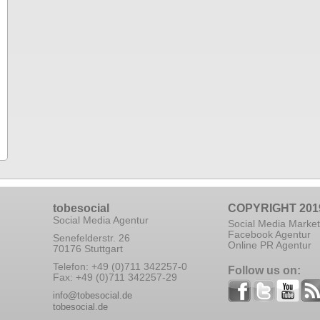
tobesocial
COPYRIGHT 201
Social Media Agentur
Social Media Market
Facebook Agentur
Senefelderstr. 26
Online PR Agentur
70176 Stuttgart
Telefon: +49 (0)711 342257-0
Follow us on:
Fax: +49 (0)711 342257-29
info@tobesocial.de
tobesocial.de