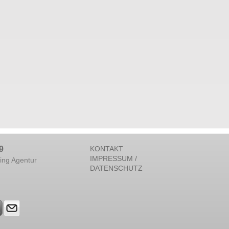
9
KONTAKT
IMPRESSUM /
ing Agentur
DATENSCHUTZ