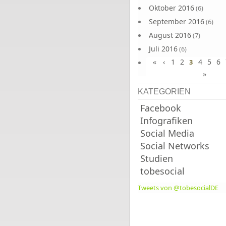
Oktober 2016
(6)
September 2016
(6)
August 2016
(7)
Juli 2016
(6)
«
‹
1
2
4
5
6
Juni 2016
3
(7)
»
KATEGORIEN
Facebook
Infografiken
Social Media
Social Networks
Studien
tobesocial
Tweets von @tobesocialDE