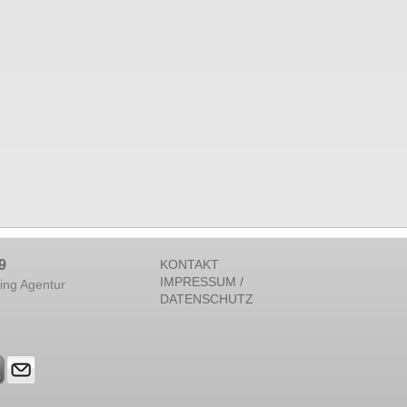
9
KONTAKT
IMPRESSUM /
ing Agentur
DATENSCHUTZ