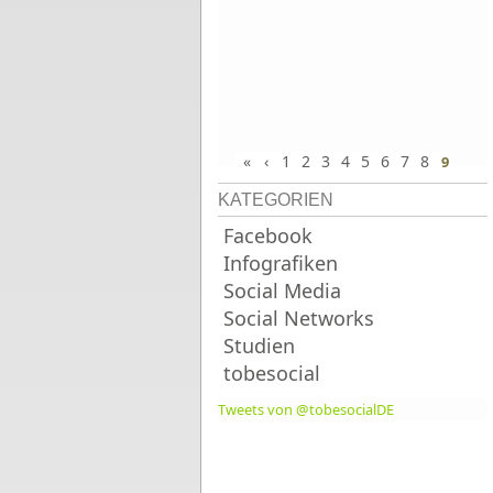
«
‹
1
2
3
4
5
6
7
8
9
KATEGORIEN
Facebook
Infografiken
Social Media
Social Networks
Studien
tobesocial
Tweets von @tobesocialDE