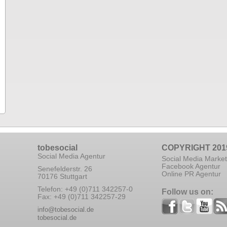
tobesocial
COPYRIGHT 201
Social Media Agentur
Social Media Market
Facebook Agentur
Senefelderstr. 26
Online PR Agentur
70176 Stuttgart
Telefon: +49 (0)711 342257-0
Follow us on:
Fax: +49 (0)711 342257-29
info@tobesocial.de
tobesocial.de