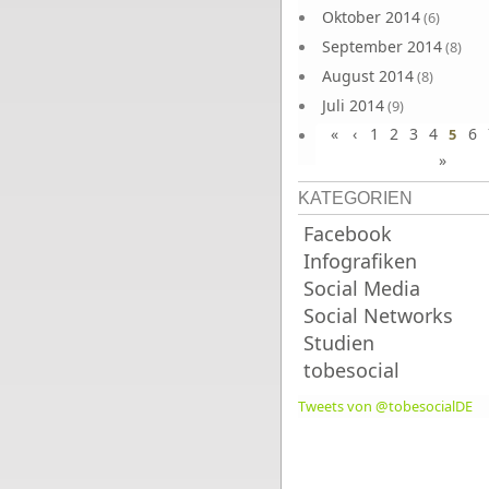
Oktober 2014
(6)
September 2014
(8)
August 2014
(8)
Juli 2014
(9)
«
‹
1
2
3
4
6
Juni 2014
5
(8)
»
KATEGORIEN
Facebook
Infografiken
Social Media
Social Networks
Studien
tobesocial
Tweets von @tobesocialDE