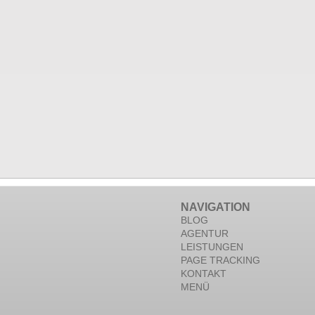
NAVIGATION
BLOG
AGENTUR
LEISTUNGEN
PAGE TRACKING
KONTAKT
MENÜ