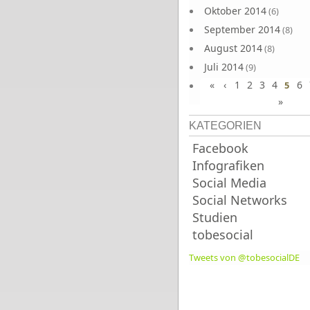
Oktober 2014
(6)
September 2014
(8)
August 2014
(8)
Juli 2014
(9)
«
‹
1
2
3
4
6
Juni 2014
5
(8)
»
KATEGORIEN
Facebook
Infografiken
Social Media
Social Networks
Studien
tobesocial
Tweets von @tobesocialDE