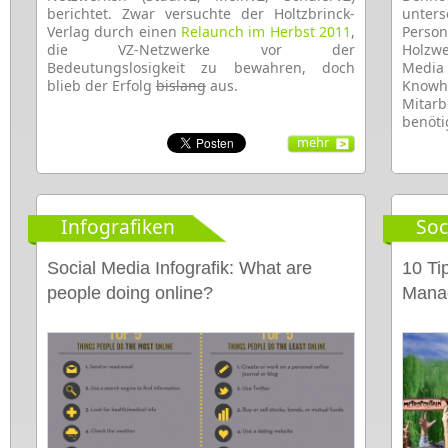
berichtet. Zwar versuchte der Holtzbrinck-
unter
Verlag durch einen
Relaunch im Herbst 2011
,
Person
die VZ-Netzwerke
vor der
Holzw
Bedeutungslosigkeit zu bewahren, doch
Media 
blieb der Erfolg
bislang
aus.
Know
Mitarb
benöti
mehr
Infografiken
Soc
Social Media Infografik: What are
10 Ti
people doing online?
Mana