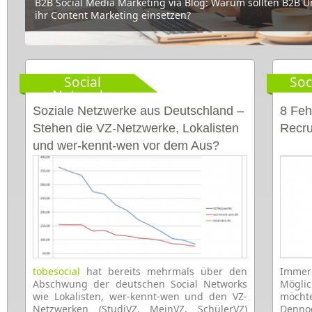
B2B Social Media Marketing via Blog: Warum sollten B2B 
ihr Content Marketing einsetzen?
Social
Soc
Networks
Soziale Netzwerke aus Deutschland –
8 Feh
Stehen die VZ-Netzwerke, Lokalisten
Recru
und wer-kennt-wen vor dem Aus?
tobesocial
hat bereits mehrmals über den
Immer
Abschwung der deutschen Social Networks
Mögli
wie Lokalisten, wer-kennt-wen und den VZ-
möcht
Netzwerken (StudiVZ, MeinVZ, SchülerVZ)
Denno