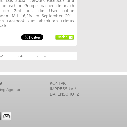
et. Das Social Network Facebook und
uchmaschine Google machen demnach
 der Zeit aus, die User online
ingen. Mit 16,2% im September 2011
ich Facebook zum absoluten Primus
elt.
mehr
62
63
64
…
›
»
9
KONTAKT
IMPRESSUM /
ing Agentur
DATENSCHUTZ