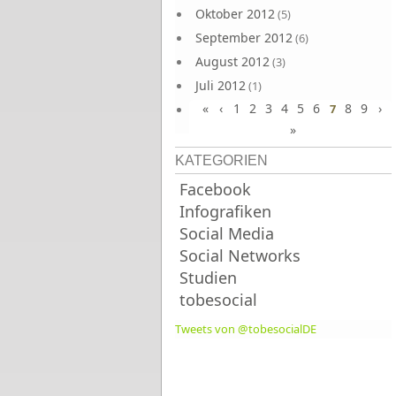
Oktober 2012
(5)
September 2012
(6)
August 2012
(3)
Juli 2012
(1)
«
‹
1
2
3
4
5
6
8
9
›
Juni 2012
7
(4)
»
KATEGORIEN
Facebook
Infografiken
Social Media
Social Networks
Studien
tobesocial
Tweets von @tobesocialDE