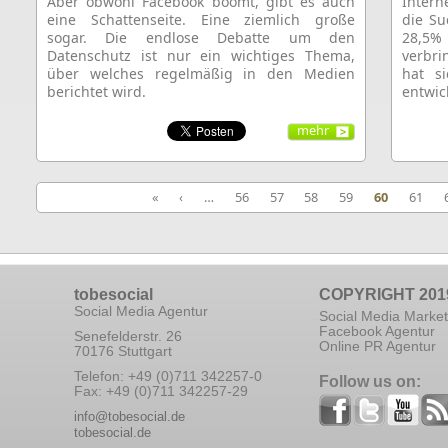
Aber obwohl Facebook boomt, gibt es auch
Intern
eine Schattenseite. Eine ziemlich große
die S
sogar. Die endlose Debatte um den
28,5%
Datenschutz ist nur ein wichtiges Thema,
verbr
über welches regelmäßig in den Medien
hat s
berichtet wird.
entwick
mehr
«
‹
…
56
57
58
59
60
61
tobesocial
COPYRIGHT 201
Social Media Agentur
Social Media Market
Facebook Agentur
Senefelderstr. 26
Online PR Agentur
70176 Stuttgart
Telefon: +49 (0)711 342257-0
Follow us on:
Fax: +49 (0)711 342257-29
info@tobesocial.de
tobesocial.de