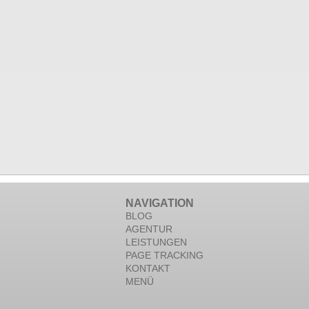
NAVIGATION
BLOG
AGENTUR
LEISTUNGEN
PAGE TRACKING
KONTAKT
MENÜ