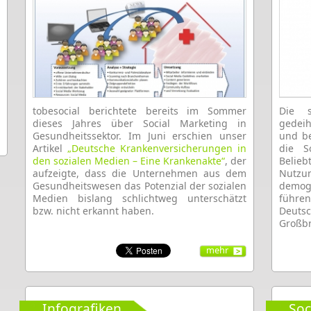
tobesocial berichtete bereits im Sommer
Die s
dieses Jahres über Social Marketing in
gedei
Gesundheitssektor. Im Juni erschien unser
und be
Artikel
„Deutsche Krankenversicherungen in
die S
den sozialen Medien – Eine Krankenakte“
, der
Belieb
aufzeigte, dass die Unternehmen aus dem
Nutz
Gesundheitswesen das Potenzial der sozialen
demog
Medien bislang schlichtweg unterschätzt
führen
bzw. nicht erkannt haben.
Deut
Großbr
mehr
Infografiken
Soc