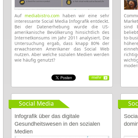
Auf
mediabistro.com
haben wir eine sehr
Commun
interessante Social Media Infografik entdeckt.
Market
Bei der Datenerhebung wurde die US-
sind 
amerikanische Bevölkerung hinsichtlich des
belieb
Internetkonsums im Jahr 2011 analysiert. Die
to-bus
Untersuchung ergab, dass knapp 80% der
höher
erwachsenen Amerikaner das Social Web
einn
nutzen. Aber welche sozialen Medien werden
richt
wie häufig genutzt?
wicht
modern
mehr
Social Media
Soc
Infografik über das digitale
Socia
Gesundheitswesen in den sozialen
domin
Medien