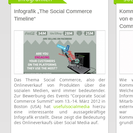
Infografik „The Social Commerce
Kommu
Timeline“
von e
Comm
Das Thema Social Commerce, also der
Wie w
Onlineverkauf von Produkten über die
Kommu
sozialen Medien, wird immer bedeutender.
Welche
Zur Bewerbung des Events “Corporate Social
Info
Commerce Summit” vom 13.-14. März 2012 in
Mitar
Boston (USA) hat
usefulsocialmedia
hierzu
extern
eine interessante und aussagekräftige
war 
Infografik erstellt. Diese zeigt die Bedeutung
Komm
des Onlineverkaufs über Social Media auf.
grund