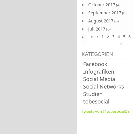
Oktober 2017
(4)
September 2017
(6)
August 2017
(6)
Juli 2017
(6)
«
‹
1
3
4
5
6
Juni 2017
2
(6)
»
KATEGORIEN
Facebook
Infografiken
Social Media
Social Networks
Studien
tobesocial
Tweets von @tobesocialDE