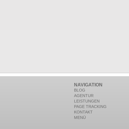
NAVIGATION
BLOG
AGENTUR
LEISTUNGEN
PAGE TRACKING
KONTAKT
MENÜ