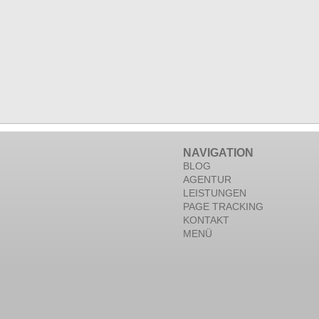
NAVIGATION
BLOG
AGENTUR
LEISTUNGEN
PAGE TRACKING
KONTAKT
MENÜ