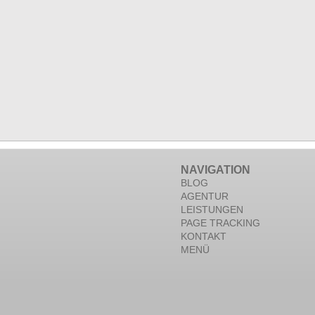
NAVIGATION
BLOG
AGENTUR
LEISTUNGEN
PAGE TRACKING
KONTAKT
MENÜ