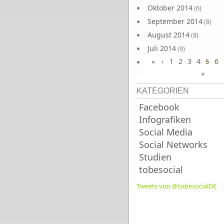
Oktober 2014
(6)
September 2014
(8)
August 2014
(8)
Juli 2014
(9)
«
‹
1
2
3
4
6
Juni 2014
5
(8)
»
KATEGORIEN
Facebook
Infografiken
Social Media
Social Networks
Studien
tobesocial
Tweets von @tobesocialDE