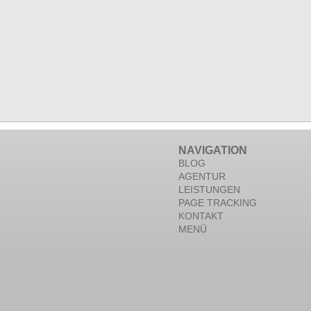
NAVIGATION
BLOG
AGENTUR
LEISTUNGEN
PAGE TRACKING
KONTAKT
MENÜ