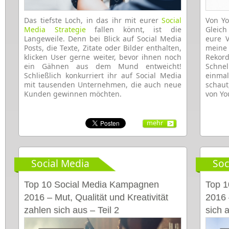
Das tiefste Loch, in das ihr mit eurer
Social
Von Yo
Media Strategie
fallen könnt, ist die
Gleich
Langeweile. Denn bei Blick auf Social Media
eure 
Posts, die Texte, Zitate oder Bilder enthalten,
meine
klicken User gerne weiter, bevor ihnen noch
Reko
ein Gähnen aus dem Mund entweicht!
Schnel
Schließlich konkurriert ihr auf Social Media
einmal
mit tausenden Unternehmen, die auch neue
schau
Kunden gewinnen möchten.
von Yo
mehr
Social Media
Soc
Top 10 Social Media Kampagnen
Top 1
2016 – Mut, Qualität und Kreativität
2016 
zahlen sich aus – Teil 2
sich a