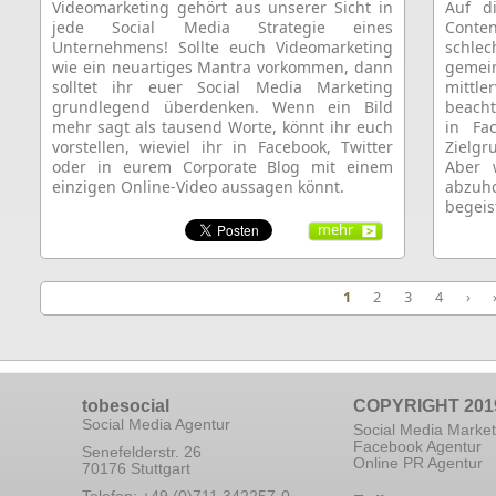
Videomarketing gehört aus unserer Sicht in
Auf d
jede Social Media Strategie eines
Conten
Unternehmens! Sollte euch Videomarketing
schle
wie ein neuartiges Mantra vorkommen, dann
gemei
solltet ihr euer Social Media Marketing
mittle
grundlegend überdenken. Wenn ein Bild
beacht
mehr sagt als tausend Worte, könnt ihr euch
in Fa
vorstellen, wieviel ihr in Facebook, Twitter
Zielg
oder in eurem Corporate Blog mit einem
Aber 
einzigen Online-Video aussagen könnt.
abzu
begeis
mehr
1
2
3
4
›
tobesocial
COPYRIGHT 201
Social Media Agentur
Social Media Market
Facebook Agentur
Senefelderstr. 26
Online PR Agentur
70176 Stuttgart
Telefon: +49 (0)711 342257-0