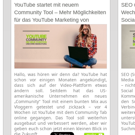
YouTube startet mit neuem
SEO u
Community Tool – Mehr Möglichkeiten
Wech
für das YouTube Marketing von
Socia
Unternehmen
Hallo, was hören wir denn da? YouTube hat
SEO (S
schon vor einigen Monaten angekündigt,
Media 
dass sich auf der Video-Plattform etwas
– nich
ändern soll. Seitdem hat das US-
Socia
amerikanische Unternehmen ein neues
Kommen
„Community“ Tool mit einem bunten Mix aus
den S
Vloggern getestet und zickzack – vor 4
Verbi
Wochen ist YouTube mit dem Community Tab
weiter
online gegangen. Das Tool soll weiterhin
unters
ausgebaut und verbessert werden, aber wir
YouTu
geben euch schon jetzt einen kleinen Blick in
Suchma
die Zukunft.
mehr