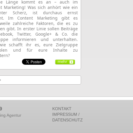
ie Länge kommt es an – auch im
t Marketing! Was sich anhört wie ein
chter Scherz, ist durchaus ernst
nt. Im Content Marketing gibt es
rweile zahlreiche Faktoren, die es zu
en gibt. In erster Linie sollen Beiträge
cebook, Twitter, Google+ & Co. die
ruppe informieren und unterhalten.
wie schafft ihr es, eure Zielgruppe
holen und für eure Inhalte zu
tern?
mehr
»
9
KONTAKT
IMPRESSUM /
ing Agentur
DATENSCHUTZ