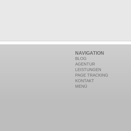
NAVIGATION
BLOG
AGENTUR
LEISTUNGEN
PAGE TRACKING
KONTAKT
MENÜ