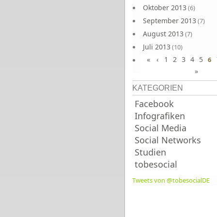
Oktober 2013
(6)
September 2013
(7)
August 2013
(7)
Juli 2013
(10)
«
‹
1
2
3
4
5
Juni 2013
6
(10)
»
KATEGORIEN
Facebook
Infografiken
Social Media
Social Networks
Studien
tobesocial
Tweets von @tobesocialDE