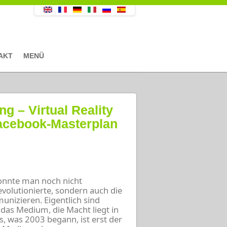
AKT
MENÜ
g – Virtual Reality
Facebook-Masterplan
onnte man noch nicht
evolutionierte, sondern auch die
nizieren. Eigentlich sind
das Medium, die Macht liegt in
 was 2003 begann, ist erst der