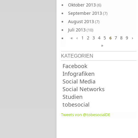
Oktober 2013
(6)
September 2013
(7)
August 2013
(7)
Juli 2013
(10)
«
‹
1
2
3
4
5
7
8
9
›
Juni 2013
6
(10)
»
KATEGORIEN
Facebook
Infografiken
Social Media
Social Networks
Studien
tobesocial
Tweets von @tobesocialDE