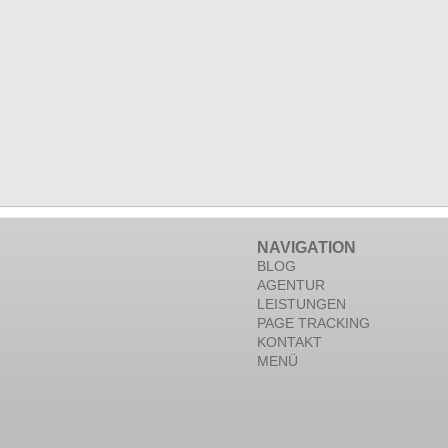
NAVIGATION
BLOG
AGENTUR
LEISTUNGEN
PAGE TRACKING
KONTAKT
MENÜ