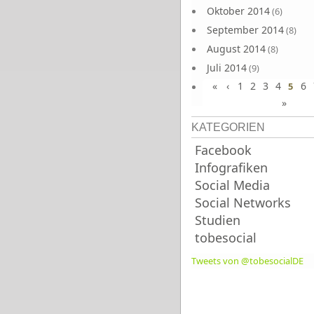
Oktober 2014
(6)
September 2014
(8)
August 2014
(8)
Juli 2014
(9)
«
‹
1
2
3
4
6
Juni 2014
5
(8)
»
KATEGORIEN
Facebook
Infografiken
Social Media
Social Networks
Studien
tobesocial
Tweets von @tobesocialDE