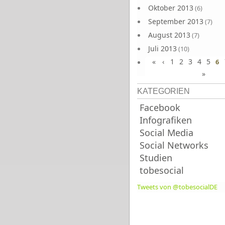
Oktober 2013
(6)
September 2013
(7)
August 2013
(7)
Juli 2013
(10)
«
‹
1
2
3
4
5
Juni 2013
6
(10)
»
KATEGORIEN
Facebook
Infografiken
Social Media
Social Networks
Studien
tobesocial
Tweets von @tobesocialDE