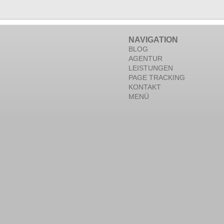
NAVIGATION
BLOG
AGENTUR
LEISTUNGEN
PAGE TRACKING
KONTAKT
MENÜ