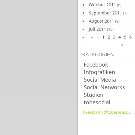
Oktober 2011
(6)
September 2011
(7)
August 2011
(9)
Juli 2011
(10)
«
‹
1
2
3
4
5
6
Juni 2011
(9)
»
KATEGORIEN
Facebook
Infografiken
Social Media
Social Networks
Studien
tobesocial
Tweets von @tobesocialDE