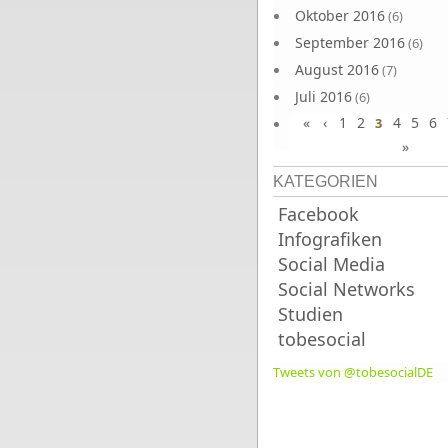
Oktober 2016
(6)
September 2016
(6)
August 2016
(7)
Juli 2016
(6)
«
‹
1
2
4
5
6
Juni 2016
3
(7)
»
KATEGORIEN
Facebook
Infografiken
Social Media
Social Networks
Studien
tobesocial
Tweets von @tobesocialDE