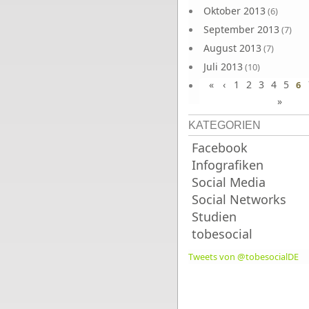
Oktober 2013
(6)
September 2013
(7)
August 2013
(7)
Juli 2013
(10)
«
‹
1
2
3
4
5
Juni 2013
6
(10)
»
KATEGORIEN
Facebook
Infografiken
Social Media
Social Networks
Studien
tobesocial
Tweets von @tobesocialDE