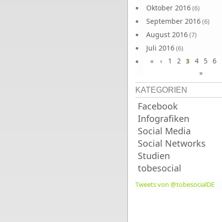
Oktober 2016
(6)
September 2016
(6)
August 2016
(7)
Juli 2016
(6)
«
‹
1
2
4
5
6
Juni 2016
3
(7)
»
KATEGORIEN
Facebook
Infografiken
Social Media
Social Networks
Studien
tobesocial
Tweets von @tobesocialDE