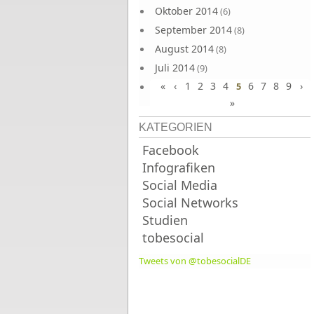
Oktober 2014
(6)
September 2014
(8)
August 2014
(8)
Juli 2014
(9)
«
‹
1
2
3
4
6
7
8
9
›
Juni 2014
5
(8)
»
KATEGORIEN
Facebook
Infografiken
Social Media
Social Networks
Studien
tobesocial
Tweets von @tobesocialDE