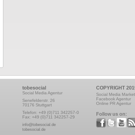
tobesocial
COPYRIGHT 201
Social Media Agentur
Social Media Market
Facebook Agentur
Senefelderstr. 26
Online PR Agentur
70176 Stuttgart
Telefon: +49 (0)711 342257-0
Follow us on:
Fax: +49 (0)711 342257-29
info@tobesocial.de
tobesocial.de