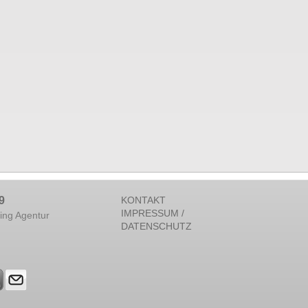
9
KONTAKT
IMPRESSUM /
ing Agentur
DATENSCHUTZ