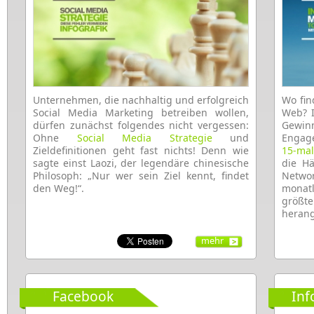
Unternehmen, die nachhaltig und erfolgreich
Wo fin
Social Media Marketing betreiben wollen,
Web? I
dürfen zunächst folgendes nicht vergessen:
Gewinn
Ohne
Social Media Strategie
und
Engag
Zieldefinitionen geht fast nichts! Denn wie
15-mal
sagte einst Laozi, der legendäre chinesische
die Hä
Philosoph: „Nur wer sein Ziel kennt, findet
Netwo
den Weg!“.
monat
größ
heran
mehr
Facebook
Inf