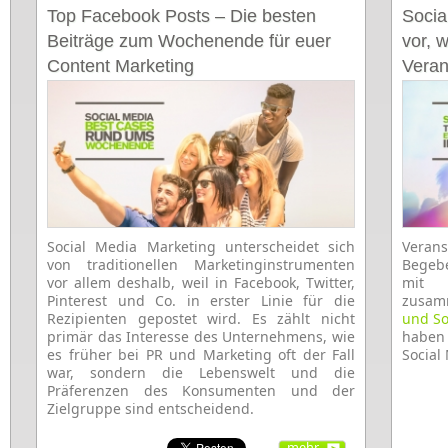
Top Facebook Posts – Die besten
Socia
Beiträge zum Wochenende für euer
vor, 
Content Marketing
Verans
Social Media Marketing unterscheidet sich
Verans
von traditionellen Marketinginstrumenten
Begeb
vor allem deshalb, weil in Facebook, Twitter,
mit 
Pinterest und Co. in erster Linie für die
zusa
Rezipienten gepostet wird. Es zählt nicht
und So
primär das Interesse des Unternehmens, wie
haben
es früher bei PR und Marketing oft der Fall
Social
war, sondern die Lebenswelt und die
Präferenzen des Konsumenten und der
Zielgruppe sind entscheidend.
mehr