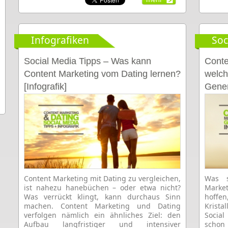
Infografiken
Soc
Social Media Tipps – Was kann
Conte
Content Marketing vom Dating lernen?
welch
[Infografik]
Gener
Content Marketing mit Dating zu vergleichen,
Was s
ist nahezu hanebüchen – oder etwa nicht?
Marke
Was verrückt klingt, kann durchaus Sinn
hoffe
machen. Content Marketing und Dating
Krista
verfolgen nämlich ein ähnliches Ziel: den
Socia
Aufbau langfristiger und intensiver
schon 