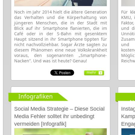
Noch im Jahr 2014 hielt die ältere Generation
Für kl
das Verhalten und die Körperhaltung von
KMU, i
jüngeren Menschen, die in der Stadt mit
Fakto
Blick auf ihr Smartphone flanierten, die im
und di
Café oder in der S-Bahn mit gesenktem
Unnöt
Haupt sitzend in ihr Smartphone tippten für
Zusam
nicht nachvollziehbar. Sogar Ärzte sagten zu
un
diesem Phänomen eine neue Volkskrankheit
koste
voraus, den sogenannten „Smartphone-
Mögl
Nacken“. Und was ist heute? Genau!
Reichw
mehr
Infografiken
N
Social Media Strategie – Diese Social
Insta
Media Fehler solltet ihr unbedingt
Kamp
vermeiden [Infografik]
Engag