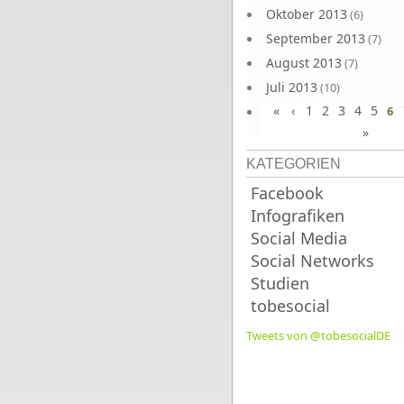
Oktober 2013
(6)
September 2013
(7)
August 2013
(7)
Juli 2013
(10)
«
‹
1
2
3
4
5
Juni 2013
6
(10)
»
KATEGORIEN
Facebook
Infografiken
Social Media
Social Networks
Studien
tobesocial
Tweets von @tobesocialDE