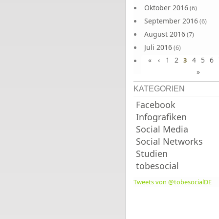
Oktober 2016
(6)
September 2016
(6)
August 2016
(7)
Juli 2016
(6)
«
‹
1
2
4
5
6
Juni 2016
3
(7)
»
KATEGORIEN
Facebook
Infografiken
Social Media
Social Networks
Studien
tobesocial
Tweets von @tobesocialDE