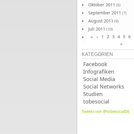
Oktober 2011
(6)
September 2011
(7)
August 2011
(9)
Juli 2011
(10)
«
‹
1
2
3
4
5
6
Juni 2011
(9)
»
KATEGORIEN
Facebook
Infografiken
Social Media
Social Networks
Studien
tobesocial
Tweets von @tobesocialDE