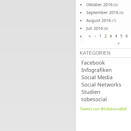
Oktober 2016
(6)
September 2016
(6)
August 2016
(7)
Juli 2016
(6)
«
‹
1
2
4
5
6
Juni 2016
3
(7)
»
KATEGORIEN
Facebook
Infografiken
Social Media
Social Networks
Studien
tobesocial
Tweets von @tobesocialDE