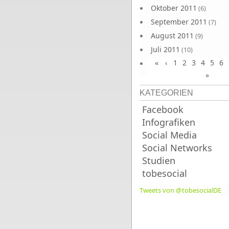
Oktober 2011
(6)
September 2011
(7)
August 2011
(9)
Juli 2011
(10)
«
‹
1
2
3
4
5
6
Juni 2011
(9)
»
KATEGORIEN
Facebook
Infografiken
Social Media
Social Networks
Studien
tobesocial
Tweets von @tobesocialDE