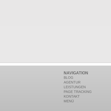
NAVIGATION
BLOG
AGENTUR
LEISTUNGEN
PAGE TRACKING
KONTAKT
MENÜ