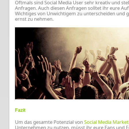
Oftmals sind Social Media User sehr kreativ und stel
Anfragen. Auch diesen Anfragen solltet ihr eure A
Wichtiges von Unwichtigem zu unterscheiden und gl
ernst zu nehmen.
Fazit
Um das gesamte Potenzial von
Social Media Market
Unternehmen zu nutzen, müsst ihr eure Fans und F