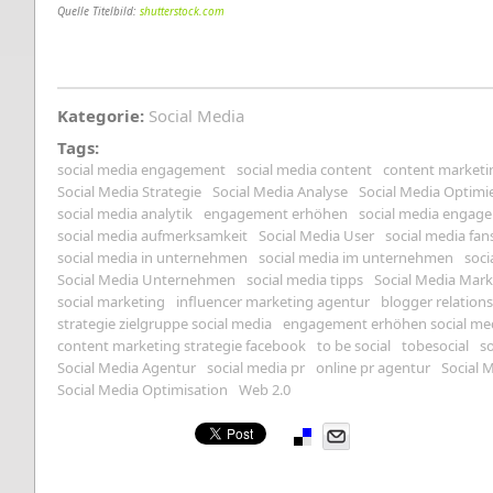
Quelle Titelbild:
shutterstock.com
Kategorie:
Social Media
Tags:
social media engagement
social media content
content marketi
Social Media Strategie
Social Media Analyse
Social Media Optimi
social media analytik
engagement erhöhen
social media engag
social media aufmerksamkeit
Social Media User
social media fan
social media in unternehmen
social media im unternehmen
soci
Social Media Unternehmen
social media tipps
Social Media Mark
social marketing
influencer marketing agentur
blogger relation
strategie zielgruppe social media
engagement erhöhen social me
content marketing strategie facebook
to be social
tobesocial
s
Social Media Agentur
social media pr
online pr agentur
Social 
Social Media Optimisation
Web 2.0
Pinterest