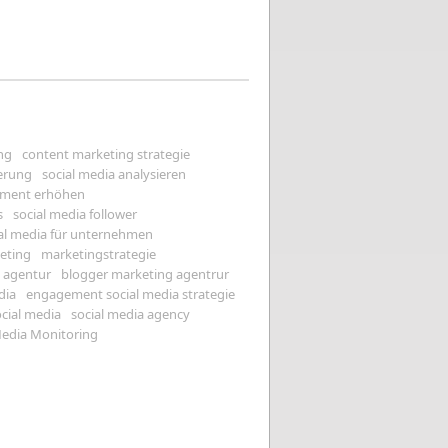
ng
content marketing strategie
erung
social media analysieren
ement erhöhen
s
social media follower
al media für unternehmen
eting
marketingstrategie
s agentur
blogger marketing agentrur
dia
engagement social media strategie
ocial media
social media agency
Media Monitoring